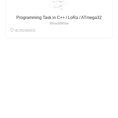
Programming Task in C++ / LoRa / ATmega32
WiredWhite
ID:202300011